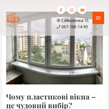
Перейти
Навігація
Голо
до
по
вмісту
запису
мен
Симоненка 15
067-168-14-90
Чому пластикові вікна –
це чудовий вибір?